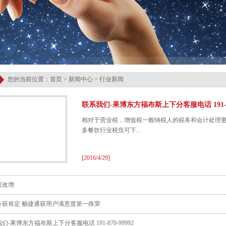
您的当前位置：首页 > 新闻中心 > 行业新闻
联系我们-果博东方福布斯上下分客服电话 191-870
相对于营业税，增值税一般纳税人的税务和会计处理
多餐饮行业税负可下...
[2016/4/29]
营改增
务获肯定 畅捷通获用户满意度第一殊荣
们-果博东方福布斯上下分客服电话 191-870-99992