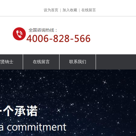
设为首页
|
加入收藏
|
在线留言
招贤纳士
在线留言
联系我们