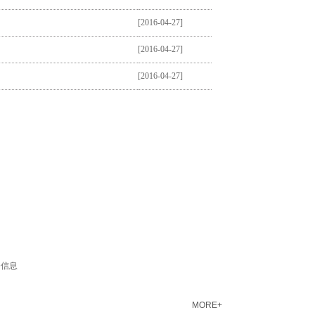
[2016-04-27]
[2016-04-27]
[2016-04-27]
 条信息
MORE+