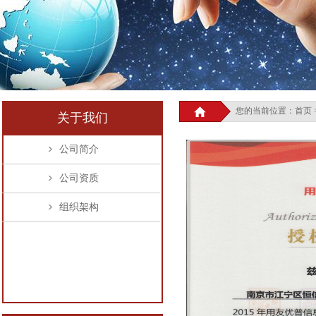
您的当前位置：首页 >
关于我们
公司简介
公司资质
组织架构