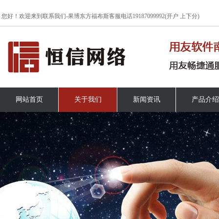
www.lanrenzhijia.com
您好！欢迎来到联系我们-果博东方福布斯客服电话19187099992(开户 上下分)
网站首页
关于我们
新闻资讯
产品介绍