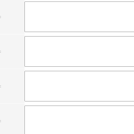
：
：
：
：