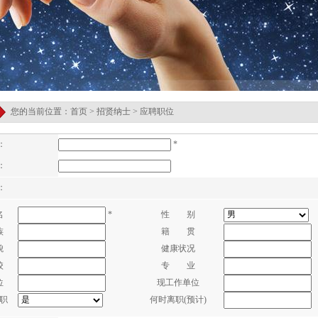
您的当前位置：首页 > 招贤纳士 > 应聘职位
*
：
：
：
*
名
性 别
族
籍 贯
貌
健康状况
校
专 业
位
现工作单位
职
何时离职(预计)