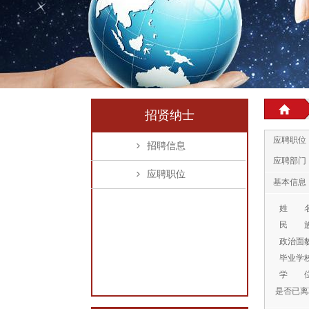
招贤纳士
应聘职位
招聘信息
应聘部门
应聘职位
基本信息
姓 
民 
政治面
毕业学
学 
是否已离