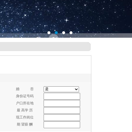
婚 否
身份证号码
户口所在地
最 高学 历
现工作岗位
期 望薪 酬