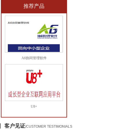
推荐产品
A6协同管理软件
U8+
客户见证
/CUSTOMER TESTIMONIALS