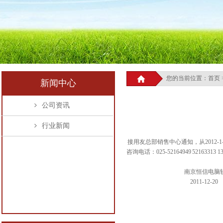
您的当前位置：首页 >
新闻中心
公司资讯
行业新闻
接用友总部销售中心通知，从2012-
咨询电话：025-52164949 52163313 13
南京恒信电脑软件
2011-12-20