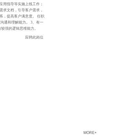
、应用指导等实施上线工作；
编写需求文档，引导客户需求，
关系，提高客户满意度。 任职
沟通和理解能力。 3、有一
有较强的逻辑思维能力。
应聘此岗位
MORE+