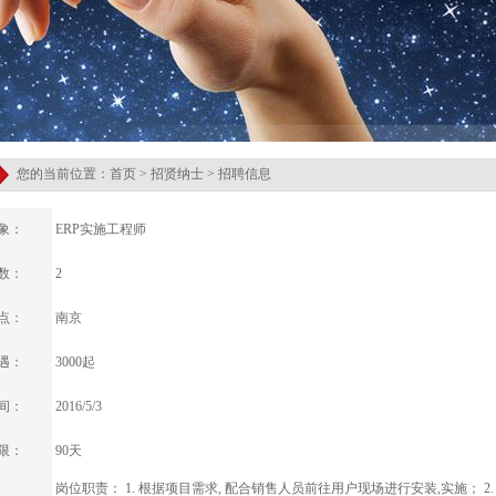
您的当前位置：首页 > 招贤纳士 > 招聘信息
象：
ERP实施工程师
数：
2
点：
南京
遇：
3000起
间：
2016/5/3
限：
90天
岗位职责： 1. 根据项目需求, 配合销售人员前往用户现场进行安装,实施； 